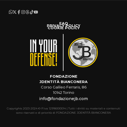
FAQ
PRIVACY POLICY
COOKIE POLICY
FONDAZIONE
JDENTITÀ BIANCONERA
Corso Galileo Ferraris, 86
10142 Torino
info@fondazionejb.com
Copyrights 2023-2024 © P.iva 12918000014 | Tutti i diritti su materiali e contenuti
sono riservati e di priorità di FONDAZIONE JDENTITÀ BIANCONERA