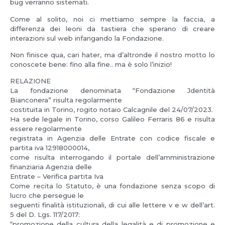
bug verranno sistemati.
Come al solito, noi ci mettiamo sempre la faccia, a
differenza dei leoni da tastiera che sperano di creare
interazioni sul web infangando la Fondazione.
Non finisce qua, cari hater, ma d’altronde il nostro motto lo
conoscete bene: fino alla fine.. ma è solo l’inizio!
RELAZIONE
La fondazione denominata “Fondazione Jdentità
Bianconera” risulta regolarmente
costituita in Torino, rogito notaio Calcagnile del 24/07/2023.
Ha sede legale in Torino, corso Galileo Ferraris 86 e risulta
essere regolarmente
registrata in Agenzia delle Entrate con codice fiscale e
partita iva 12918000014,
come risulta interrogando il portale dell’amministrazione
finanziaria Agenzia delle
Entrate – Verifica partita Iva
Come recita lo Statuto, è una fondazione senza scopo di
lucro che persegue le
seguenti finalità istituzionali, di cui alle lettere v e w dell’art.
5 del D. Lgs. 117/2017:
“promozione della cultura della legalità e di promozione e