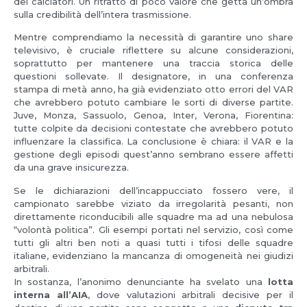
dei calciatori. Un ritratto di poco valore che getta un’ombra
sulla credibilità dell’intera trasmissione.
Mentre comprendiamo la necessità di garantire uno share
televisivo, è cruciale riflettere su alcune considerazioni,
soprattutto per mantenere una traccia storica delle
questioni sollevate. Il designatore, in una conferenza
stampa di metà anno, ha già evidenziato otto errori del VAR
che avrebbero potuto cambiare le sorti di diverse partite.
Juve, Monza, Sassuolo, Genoa, Inter, Verona, Fiorentina:
tutte colpite da decisioni contestate che avrebbero potuto
influenzare la classifica. La conclusione è chiara: il VAR e la
gestione degli episodi quest’anno sembrano essere affetti
da una grave insicurezza.
Se le dichiarazioni dell’incappucciato fossero vere, il
campionato sarebbe viziato da irregolarità pesanti, non
direttamente riconducibili alle squadre ma ad una nebulosa
“volontà politica”. Gli esempi portati nel servizio, così come
tutti gli altri ben noti a quasi tutti i tifosi delle squadre
italiane, evidenziano la mancanza di omogeneità nei giudizi
arbitrali.
In sostanza, l’anonimo denunciante ha svelato una
lotta
interna all’AIA
, dove valutazioni arbitrali decisive per il