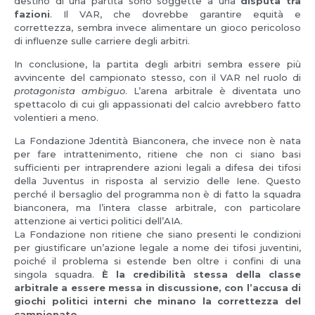
destino di una partita sono soggette a una
disputa tra
fazioni
. Il VAR, che dovrebbe garantire equità e
correttezza, sembra invece alimentare un gioco pericoloso
di influenze sulle carriere degli arbitri.
In conclusione, la partita degli arbitri sembra essere più
avvincente del campionato stesso, con il VAR nel ruolo di
protagonista ambiguo
. L’arena arbitrale è diventata uno
spettacolo di cui gli appassionati del calcio avrebbero fatto
volentieri a meno.
La Fondazione Jdentità Bianconera, che invece non è nata
per fare intrattenimento, ritiene che non ci siano basi
sufficienti per intraprendere azioni legali a difesa dei tifosi
della Juventus in risposta al servizio delle Iene. Questo
perché il bersaglio del programma non è di fatto la squadra
bianconera, ma l’intera classe arbitrale, con particolare
attenzione ai vertici politici dell’AIA.
La Fondazione non ritiene che siano presenti le condizioni
per giustificare un’azione legale a nome dei tifosi juventini,
poiché il problema si estende ben oltre i confini di una
singola squadra.
È la credibilità stessa della classe
arbitrale a essere messa in discussione, con l’accusa di
giochi politici interni che minano la correttezza del
campionato.