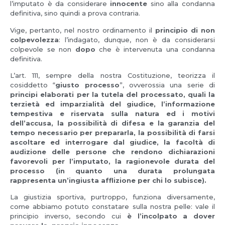
l’imputato è da considerare
innocente
sino alla condanna
definitiva, sino quindi a prova contraria.
Vige, pertanto, nel nostro ordinamento il
principio di non
colpevolezza
: l’indagato, dunque, non è da considerarsi
colpevole se non
dopo
che è intervenuta una condanna
definitiva.
L’art. 111, sempre della nostra Costituzione, teorizza il
cosiddetto “
giusto processo
”, ovverossia una serie di
principi elaborati per la tutela del processato, quali la
terzietà ed imparzialità del giudice, l’informazione
tempestiva e riservata sulla natura ed i motivi
dell’accusa, la possibilità di difesa e la garanzia del
tempo necessario per prepararla, la possibilità di farsi
ascoltare ed interrogare dal giudice, la facoltà di
audizione delle persone che rendono dichiarazioni
favorevoli per l’imputato, la ragionevole durata del
processo (in quanto una durata prolungata
rappresenta un’ingiusta afflizione per chi lo subisce).
La giustizia sportiva, purtroppo, funziona diversamente,
come abbiamo potuto constatare sulla nostra pelle: vale il
principio inverso, secondo cui
è l’incolpato a dover