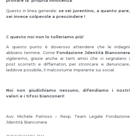
provare la propria innocenza
.
Questo in linea generale:
se sei juventino, a quanto pare,
sei invece colpevole a prescindere !
E
questo noi non lo tolleriamo più!
A questo punto è doveroso attendere che le indagini
abbiano termine. Come
Fondazione Jdentità Bianconera
vigileremo, grazie anche ai tanti amici che ci segnalano i
post scorretti e diffamatori, per stroncare e denunciare,
laddove possibile, il malcostume imperante sui social.
Noi non giudichiamo nessuno, difendiamo i nostri
valori e i tifosi bianconeri!
Avv. Michele Patrisso – Resp. Team Legale Fondazione
Jdentità Bianconera