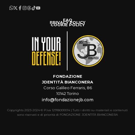
FAQ
PRIVACY POLICY
COOKIE POLICY
FONDAZIONE
JDENTITÀ BIANCONERA
Corso Galileo Ferraris, 86
10142 Torino
info@fondazionejb.com
Copyrights 2023-2024 © P.iva 12918000014 | Tutti i diritti su materiali e contenuti
sono riservati e di priorità di FONDAZIONE JDENTITÀ BIANCONERA