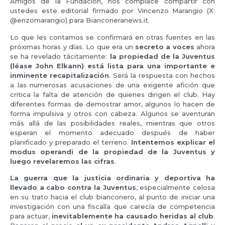
Amigos de la Fundación, nos complace compartir con
ustedes este editorial firmado por Vincenzo Marangio (X:
@enzomarangio) para Bianconeranews.it.
Lo que les contamos se confirmará en otras fuentes en las
próximas horas y días. Lo que era un
secreto a voces
ahora
se ha revelado tácitamente:
la propiedad de la Juventus
(léase John Elkann) está lista para una importante e
inminente recapitalización
. Será la respuesta con hechos
a las numerosas acusaciones de una exigente afición que
critica la falta de atención de quienes dirigen el club. Hay
diferentes formas de demostrar amor, algunos lo hacen de
forma impulsiva y otros con cabeza. Algunos se aventuran
más allá de las posibilidades reales, mientras que otros
esperan el momento adecuado después de haber
planificado y preparado el terreno.
Intentemos explicar el
modus operandi de la propiedad de la Juventus y
luego revelaremos las cifras
.
La guerra que la justicia ordinaria y deportiva ha
llevado a cabo contra la Juventus
, especialmente celosa
en su trato hacia el club bianconero, al punto de iniciar una
investigación con una fiscalía que carecía de competencia
para actuar,
inevitablemente ha causado heridas al club
.