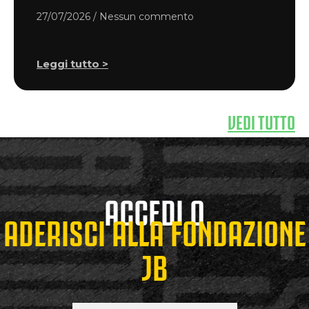
27/07/2026
Nessun commento
Leggi tutto >
VEDI TUTTO
ACCEDI O
ADERISCI ALLA FONDAZIONE
JB