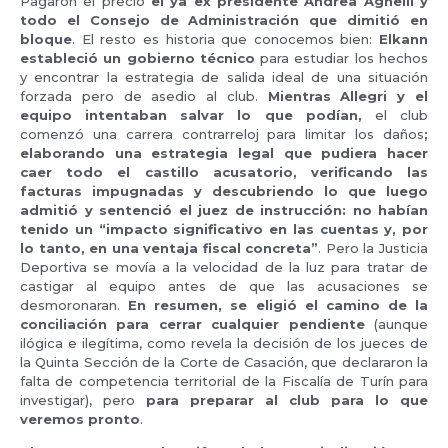
Pagaron el precio
el ya ex presidente Andrea Agnelli y
todo el Consejo de Administración que dimitió en
bloque
. El resto es historia que conocemos bien:
Elkann
estableció un gobierno técnico
para estudiar los hechos
y encontrar la estrategia de salida ideal de una situación
forzada pero de asedio al club.
Mientras Allegri y el
equipo intentaban salvar lo que podían,
el club
comenzó una carrera contrarreloj para limitar los daños
;
elaborando una estrategia legal que pudiera hacer
caer todo el castillo acusatorio, verificando las
facturas impugnadas y descubriendo lo que luego
admitió y sentenció el juez de instrucción: no habían
tenido un “impacto significativo en las cuentas y, por
lo tanto, en una ventaja fiscal concreta”
. Pero la Justicia
Deportiva se movía a la velocidad de la luz para tratar de
castigar al equipo antes de que las acusaciones se
desmoronaran.
En resumen, se eligió el camino de la
conciliación para cerrar cualquier pendiente
(aunque
ilógica e ilegítima, como revela la decisión de los jueces de
la Quinta Sección de la Corte de Casación, que declararon la
falta de competencia territorial de la Fiscalía de Turín para
investigar), pero
para preparar al club para lo que
veremos pronto
.