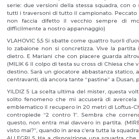
serie: due versioni della stessa squadra, con 
tutti i traversoni di tutto il campionato. Peccato 
non faccia difetto il vecchio sempre di m
difficilmente a nostro appannaggio)
VLAHOVIC 5,5 Si sbatte come quattro tuorli d’
lo zabaione non si concretizza. Vive la partit
dietro. E Mariani che con piacere guarda altrove.
(MILIK 6 Il colpo di testa su cross di Chiesa che
destino. Sarà un giocatore abbastanza statico, ava
centravanti, dà ancora tante “pastine” a Dusan, p
YILDIZ 5 La scelta ultima del mister, questa volt
solito fenomeno che mi accuserà di avercela 
emblematico il recupero in 20 metri di Loftus-
contropiede “2 contro 1”. Sembra che corrend
questo, non entra mai davvero in partita. (MIRET
visto mai?”, quando in area c’era tutta la squad
ALLEGRI 5 Ha a disposizione una squadra che