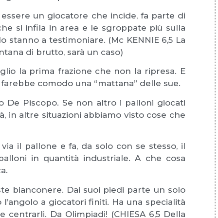
essere un giocatore che incide, fa parte di
he si infila in area e le sgroppate più sulla
 lo stanno a testimoniare. (Mc KENNIE 6,5 La
rintana di brutto, sarà un caso)
io la prima frazione che non la ripresa. E
 farebbe comodo una “mattana” delle sue.
 De Piscopo. Se non altro i palloni giocati
, in altre situazioni abbiamo visto cose che
a il pallone e fa, da solo con se stesso, il
alloni in quantità industriale. A che cosa
za.
ste bianconere. Dai suoi piedi parte un solo
l’angolo a giocatori finiti. Ha una specialità
 e centrarli. Da Olimpiadi! (CHIESA 6,5 Della