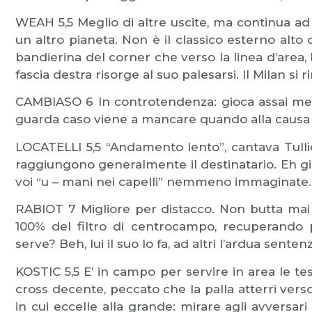
WEAH 5,5 Meglio di altre uscite, ma continua ad 
un altro pianeta. Non è il classico esterno alto c
bandierina del corner che verso la linea d’area,
fascia destra risorge al suo palesarsi. Il Milan si 
CAMBIASO 6 In controtendenza: gioca assai megl
guarda caso viene a mancare quando alla causa
LOCATELLI 5,5 “Andamento lento”, cantava Tullio
raggiungono generalmente il destinatario. Eh già
voi “u – mani nei capelli” nemmeno immaginate.
RABIOT 7 Migliore per distacco. Non butta mai vi
100% del filtro di centrocampo, recuperando p
serve? Beh, lui il suo lo fa, ad altri l’ardua senten
KOSTIC 5,5 E’ in campo per servire in area le te
cross decente, peccato che la palla atterri verso 
in cui eccelle alla grande: mirare agli avversari