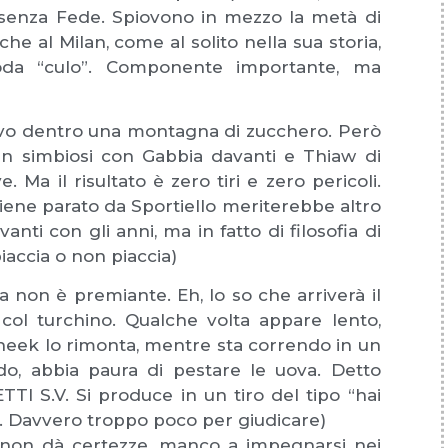
o senza Fede. Spiovono in mezzo la metà di
che al Milan, come al solito nella sua storia,
oda “culo”. Componente importante, ma
uovo dentro una montagna di zucchero. Però
a in simbiosi con Gabbia davanti e Thiaw di
 Ma il risultato è zero tiri e zero pericoli.
 viene parato da Sportiello meriterebbe altro
nti con gli anni, ma in fatto di filosofia di
iaccia o non piaccia)
a non è premiante. Eh, lo so che arriverà il
col turchino. Qualche volta appare lento,
Cheek lo rimonta, mentre sta correndo in un
o, abbia paura di pestare le uova. Detto
TI S.V. Si produce in un tiro del tipo “hai
ra. Davvero troppo poco per giudicare)
 non dà certezze, manco a impegnarsi nei