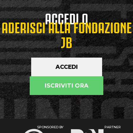
ACCEDI O
ADERISCI ALLA FONDAZIONE
JB
ACCEDI
ISCRIVITI ORA
SPONSORED BY
PARTNER