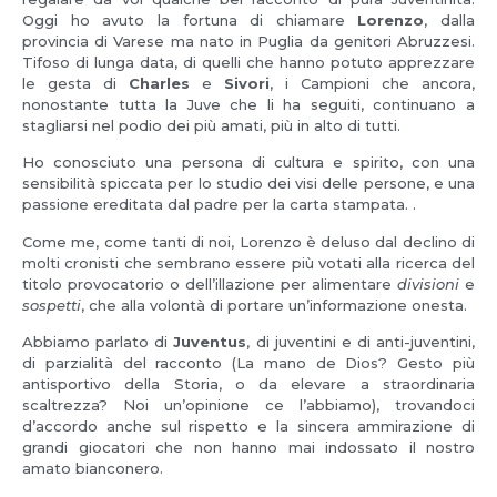
Oggi ho avuto la fortuna di chiamare
Lorenzo
, dalla
provincia di Varese ma nato in Puglia da genitori Abruzzesi.
Tifoso di lunga data, di quelli che hanno potuto apprezzare
le gesta di
Charles
e
Sivori
, i Campioni che ancora,
nonostante tutta la Juve che li ha seguiti, continuano a
stagliarsi nel podio dei più amati, più in alto di tutti.
Ho conosciuto una persona di cultura e spirito, con una
sensibilità spiccata per lo studio dei visi delle persone, e una
passione ereditata dal padre per la carta stampata. .
Come me, come tanti di noi, Lorenzo è deluso dal declino di
molti cronisti che sembrano essere più votati alla ricerca del
titolo provocatorio o dell’illazione per alimentare
divisioni
e
sospetti
, che alla volontà di portare un’informazione onesta.
Abbiamo parlato di
Juventus
, di juventini e di anti-juventini,
di parzialità del racconto (La mano de Dios? Gesto più
antisportivo della Storia, o da elevare a straordinaria
scaltrezza? Noi un’opinione ce l’abbiamo), trovandoci
d’accordo anche sul rispetto e la sincera ammirazione di
grandi giocatori che non hanno mai indossato il nostro
amato bianconero.