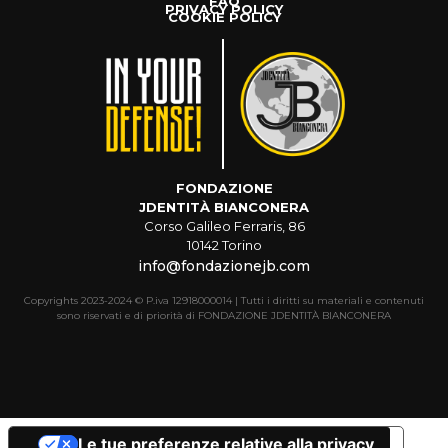
FAQ
PRIVACY POLICY
COOKIE POLICY
FONDAZIONE
JDENTITÀ BIANCONERA
Corso Galileo Ferraris, 86
10142 Torino
info@fondazionejb.com
Copyrights 2023-2024 © P.iva 12918000014 | Tutti i diritti su materiali e contenuti
sono riservati e di priorità di FONDAZIONE JDENTITÀ BIANCONERA
Le tue preferenze relative alla privacy