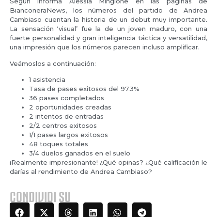
Según informa Alessia Mingione en las páginas de
BianconeraNews, los números del partido de Andrea
Cambiaso cuentan la historia de un debut muy importante.
La sensación ‘visual’ fue la de un joven maduro, con una
fuerte personalidad y gran inteligencia táctica y versatilidad,
una impresión que los números parecen incluso amplificar.
Veámoslos a continuación:
1 asistencia
Tasa de pases exitosos del 97.3%
36 pases completados
2 oportunidades creadas
2 intentos de entradas
2/2 centros exitosos
1/1 pases largos exitosos
48 toques totales
3/4 duelos ganados en el suelo
¡Realmente impresionante! ¿Qué opinas? ¿Qué calificación le
darías al rendimiento de Andrea Cambiaso?
CONDIVIDI SU