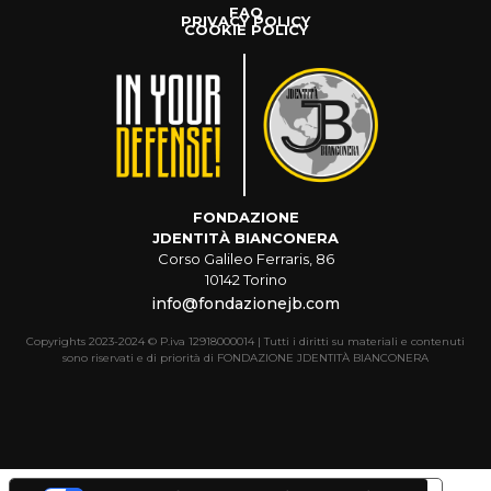
FAQ
PRIVACY POLICY
COOKIE POLICY
FONDAZIONE
JDENTITÀ BIANCONERA
Corso Galileo Ferraris, 86
10142 Torino
info@fondazionejb.com
Copyrights 2023-2024 © P.iva 12918000014 | Tutti i diritti su materiali e contenuti
sono riservati e di priorità di FONDAZIONE JDENTITÀ BIANCONERA