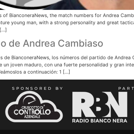
s of BianconeraNews, the match numbers for Andrea Cambia
ture young man, with a strong personality and great tactical
[…]
do de Andrea Cambiaso
as de BianconeraNews, los números del partido de Andrea 
de un joven maduro, con una fuerte personalidad y gran intel
Veámoslos a continuación: 1 […]
SPONSORED BY
PAR