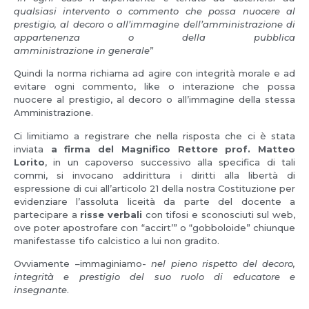
qualsiasi intervento o commento che possa nuocere al
prestigio, al decoro o all’immagine dell’amministrazione di
appartenenza o della pubblica
amministrazione in generale
”
Quindi la norma richiama ad agire con integrità morale e ad
evitare ogni commento, like o interazione che possa
nuocere al prestigio, al decoro o all’immagine della stessa
Amministrazione.
Ci limitiamo a registrare che nella risposta che ci è stata
inviata
a firma del Magnifico Rettore prof. Matteo
Lorito
, in un capoverso successivo alla specifica di tali
commi, si invocano addirittura i diritti alla libertà di
espressione di cui all’articolo 21 della nostra Costituzione per
evidenziare l’assoluta liceità da parte del docente a
partecipare a
risse verbali
con tifosi e sconosciuti sul web,
ove poter apostrofare con “accirt’” o “gobboloide” chiunque
manifestasse tifo calcistico a lui non gradito.
Ovviamente –immaginiamo-
nel pieno rispetto del decoro,
integrità e prestigio del suo ruolo di educatore e
insegnante
.