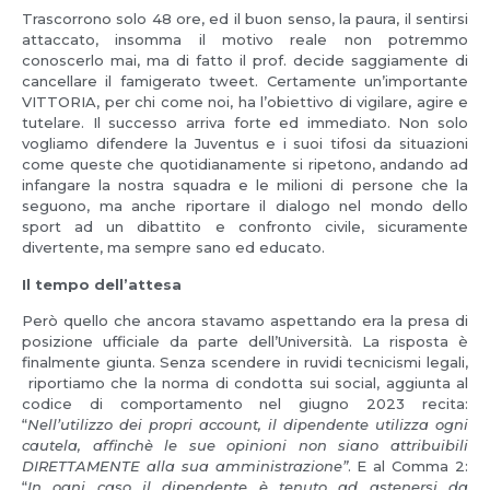
Trascorrono solo 48 ore, ed il buon senso, la paura, il sentirsi
attaccato, insomma il motivo reale non potremmo
conoscerlo mai, ma di fatto il prof. decide saggiamente di
cancellare il famigerato tweet. Certamente un’importante
VITTORIA, per chi come noi, ha l’obiettivo di vigilare, agire e
tutelare. Il successo arriva forte ed immediato. Non solo
vogliamo difendere la Juventus e i suoi tifosi da situazioni
come queste che quotidianamente si ripetono, andando ad
infangare la nostra squadra e le milioni di persone che la
seguono, ma anche riportare il dialogo nel mondo dello
sport ad un dibattito e confronto civile, sicuramente
divertente, ma sempre sano ed educato.
Il tempo dell’attesa
Però quello che ancora stavamo aspettando era la presa di
posizione ufficiale da parte dell’Università. La risposta è
finalmente giunta. Senza scendere in ruvidi tecnicismi legali,
riportiamo che la norma di condotta sui social, aggiunta al
codice di comportamento nel giugno 2023 recita:
“
Nell’utilizzo dei propri account, il dipendente utilizza ogni
cautela, affinchè le sue opinioni non siano attribuibili
DIRETTAMENTE alla sua amministrazione”
. E al Comma 2:
“
In ogni caso il dipendente è tenuto ad astenersi da