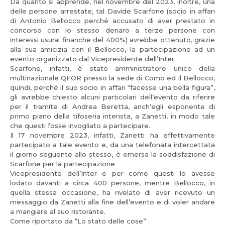
Da quanto si apprende, nel novembre del 2023, inoltre, una
delle persone arrestate, tal Davide Scarfone (socio in affari
di Antonio Bellocco perché accusato di aver prestato in
concorso con lo stesso denaro a terze persone con
interessi usurai finanche del 400%) avrebbe ottenuto, grazie
alla sua amicizia con il Bellocco, la partecipazione ad un
evento organizzato dal Vicepresidente dell’Inter.
Scarfone, infatti, è stato amministratore unico della
multinazionale QFOR presso la sede di Como ed il Bellocco,
quindi, perché il suo socio in affari “facesse una bella figura”,
gli avrebbe chiesto alcuni particolari dell’evento da riferire
per il tramite di Andrea Beretta, anch’egli esponente di
primo piano della tifoseria interista, a Zanetti, in modo tale
che questi fosse invogliato a partecipare.
Il 17 novembre 2023, infatti, Zanetti ha effettivamente
partecipato a tale evento e, da una telefonata intercettata
il giorno seguente allo stesso, è emersa la soddisfazione di
Scarfone per la partecipazione
Vicepresidente dell’Inter e per come questi lo avesse
lodato davanti a circa 400 persone, mentre Bellocco, in
quella stessa occasione, ha rivelato di aver ricevuto un
messaggio da Zanetti alla fine dell’evento e di voler andare
a mangiare al suo ristorante.
Come riportato da “Lo stato delle cose”