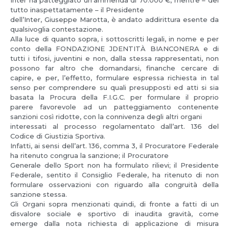
tutto inaspettatamente – il Presidente
dell’Inter, Giuseppe Marotta, è andato addirittura esente da
qualsivoglia contestazione.
Alla luce di quanto sopra, i sottoscritti legali, in nome e per
conto della FONDAZIONE JDENTITÀ BIANCONERA e di
tutti i tifosi, juventini e non, dalla stessa rappresentati, non
possono far altro che domandarsi, finanche cercare di
capire, e per, l’effetto, formulare espressa richiesta in tal
senso per comprendere su quali presupposti ed atti si sia
basata la Procura della F.I.G.C. per formulare il proprio
parere favorevole ad un patteggiamento contenente
sanzioni così ridotte, con la connivenza degli altri organi
interessati al processo regolamentato dall’art. 136 del
Codice di Giustizia Sportiva.
Infatti, ai sensi dell’art. 136, comma 3, il Procuratore Federale
ha ritenuto congrua la sanzione; il Procuratore
Generale dello Sport non ha formulato rilievi; il Presidente
Federale, sentito il Consiglio Federale, ha ritenuto di non
formulare osservazioni con riguardo alla congruità della
sanzione stessa.
Gli Organi sopra menzionati quindi, di fronte a fatti di un
disvalore sociale e sportivo di inaudita gravità, come
emerge dalla nota richiesta di applicazione di misura