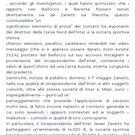
, secondo gli investigatori, i quali hanno ipotizzato che i
rapporti con Bellocco e Beretta fossero tenuti
direttamente sia da Zanetti sia Marotta, questo
costituirebbe “un
significativo elemento di prova” dei contatti tra esponenti
del direttivo della Curva Nord dell’Inter e la società sportiva
stessa.
Ulteriori elementi, peraltro, sarebbero rinvenibili nel video
messaggio (che si è appreso essere datato inizio estate
2024), postato dal Bellocco sul suo account Instagram e
proveniente dal Vicepresidente dell’Inter, contenente i
saluti di quest’ultimo ad una certa Aurora, stretta congiunta
del predetto.
Senonché, notizia di pubblico dominio, il 1° maggio Zanetti,
nella sua qualità di Vicepresidente dell’Inter, e altri soggetti
coinvolti, oltre alle stesse società di Inter e Milan, sono –
inspiegabilmente – giunti ad un
patteggiamento che prevede l’applicazione di sanzioni
molto lievi, di fatto irrisorie rispetto al contesto generale in
cui sono avvenuti i rapporti contestati ed ai soggetti –
malavitosi – coinvolti in qualità di loro controparte.
In particolare, il Vicepresidente dell’Inter Javier Zanetti ha
patteggiato un’ammenda di 14.500 €, la società sportiva
Inter ha patteggiato un’ammenda di 70.000 €, mentre – del