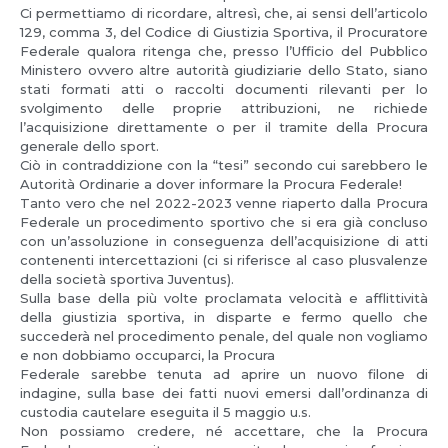
Ci permettiamo di ricordare, altresì, che, ai sensi dell’articolo
129, comma 3, del Codice di Giustizia Sportiva, il Procuratore
Federale qualora ritenga che, presso l’Ufficio del Pubblico
Ministero ovvero altre autorità giudiziarie dello Stato, siano
stati formati atti o raccolti documenti rilevanti per lo
svolgimento delle proprie attribuzioni, ne richiede
l’acquisizione direttamente o per il tramite della Procura
generale dello sport.
Ciò in contraddizione con la “tesi” secondo cui sarebbero le
Autorità Ordinarie a dover informare la Procura Federale!
Tanto vero che nel 2022-2023 venne riaperto dalla Procura
Federale un procedimento sportivo che si era già concluso
con un’assoluzione in conseguenza dell’acquisizione di atti
contenenti intercettazioni (ci si riferisce al caso plusvalenze
della società sportiva Juventus).
Sulla base della più volte proclamata velocità e afflittività
della giustizia sportiva, in disparte e fermo quello che
succederà nel procedimento penale, del quale non vogliamo
e non dobbiamo occuparci, la Procura
Federale sarebbe tenuta ad aprire un nuovo filone di
indagine, sulla base dei fatti nuovi emersi dall’ordinanza di
custodia cautelare eseguita il 5 maggio u.s.
Non possiamo credere, né accettare, che la Procura