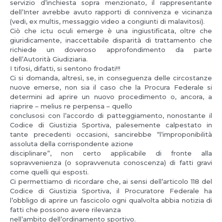
servizio d’inchiesta sopra menzionato, il rappresentante
dell’Inter avrebbe avuto rapporti di connivenza e vicinanza
(vedi, ex multis, messaggio video a congiunti di malavitosi).
Ciò che ictu oculi emerge è una ingiustificata, oltre che
giuridicamente, inaccettabile disparità di trattamento che
richiede un doveroso approfondimento da parte
dell’Autorità Giudiziaria.
I tifosi, difatti, si sentono frodati!!!
Ci si domanda, altresì, se, in conseguenza delle circostanze
nuove emerse, non sia il caso che la Procura Federale si
determini ad aprire un nuovo procedimento o, ancora, a
riaprire – melius re perpensa – quello
conclusosi con l’accordo di patteggiamento, nonostante il
Codice di Giustizia Sportiva, palesemente calpestato in
tante precedenti occasioni, sancirebbe “l’improponibilità
assoluta della corrispondente azione
disciplinare”, non certo applicabile di fronte alla
sopravvenienza (o sopravvenuta conoscenza) di fatti gravi
come quelli qui esposti.
Ci permettiamo di ricordare che, ai sensi dell’articolo 118 del
Codice di Giustizia Sportiva, il Procuratore Federale ha
l’obbligo di aprire un fascicolo ogni qualvolta abbia notizia di
fatti che possono avere rilevanza
nell’ambito dell’ordinamento sportivo.