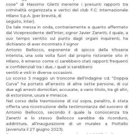
cose” di Massimo Giletti inerente i presunti rapporti tra
criminalità organizzata e vertici del club F.C. Internazionale
Milano S.p.A. (per brevità, di
seguito, Inter).
Da tale messa in onda, contrariamente a quanto affermato
dal Vicepresidente dell’Inter, signor Javier Zanetti, il quale, a
suo tempo sentito sul punto dagli organi inquirenti, ha
dichiarato di aver incontrato il signor
Antonio Bellocco, esponente di spicco della tifoseria
interista, una sola volta fuori dal proprio ristorante sito in
Milano, è emerso come ci sarebbero stati rapporti frequenti
e confidenziali tra i due, i quali si sarebbero
sentiti e visti in diverse occasioni.
Lo scorso 5 maggio un troncone dell’indagine cd. “Doppia
Curva” ha portato all’arresto di altre sette persone, di cui
due agli arresti domiciliari, accusate, a vario titolo, tra gli altri,
di estorsione, usura e minacce.
Nel corso della trasmissione di cui sopra, peraltro, è stata
offerta una ricostruzione della testimonianza del suocero di
Antonio Bellocco, secondo il quale la conoscenza tra
Zanetti e lo stesso Bellocco sarebbe da ricondursi,
addirittura, all’inaugurazione di un murales a Pioltello
(avvenuta il 27 giugno 2023).