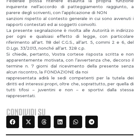
Federale possa ritenere esaurita la propria funzione
inquirente nell’accordo di patteggiamento raggiunto, a
parere degli scriventi, con l’applicazione di NON
sanzioni rispetto al contesto generale in cui sono avvenuti i
rapporti contestati ed ai soggetti coinvolti.
La presente segnalazione è rivolta alle Autorità in indirizzo
per ogni e qualsiasi effetto di legge, con particolare
riferimento all’art. 118 del C.G.S., all’art. 5, commi 2 e 6, del
D.Lgs. 33/2013, nonché all’art. 328 c.p.
Si chiede, pertanto, Vostra cortese risposta scritta e non
apparentemente motivata, con l’avvertenza che, decorso il
termine n. 7 giorni dal ricevimento della presente senza
alcun riscontro, la FONDAZIONE da noi
rappresentata adirà le sedi competenti per la tutela dei
diritti ed interessi propri, oltre che, soprattutto, per quella di
tutti tifosi – juventini e non – e sportivi dalla stessa
rappresentati.
CONDIVIDI SU