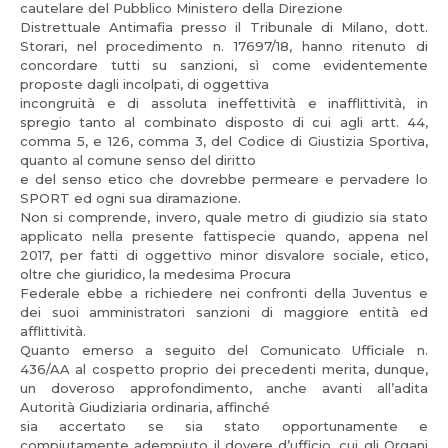
cautelare del Pubblico Ministero della Direzione
Distrettuale Antimafia presso il Tribunale di Milano, dott.
Storari, nel procedimento n. 17697/18, hanno ritenuto di
concordare tutti su sanzioni, sì come evidentemente
proposte dagli incolpati, di oggettiva
incongruità e di assoluta ineffettività e inafflittività, in
spregio tanto al combinato disposto di cui agli artt. 44,
comma 5, e 126, comma 3, del Codice di Giustizia Sportiva,
quanto al comune senso del diritto
e del senso etico che dovrebbe permeare e pervadere lo
SPORT ed ogni sua diramazione.
Non si comprende, invero, quale metro di giudizio sia stato
applicato nella presente fattispecie quando, appena nel
2017, per fatti di oggettivo minor disvalore sociale, etico,
oltre che giuridico, la medesima Procura
Federale ebbe a richiedere nei confronti della Juventus e
dei suoi amministratori sanzioni di maggiore entità ed
afflittività.
Quanto emerso a seguito del Comunicato Ufficiale n.
436/AA al cospetto proprio dei precedenti merita, dunque,
un doveroso approfondimento, anche avanti all’adita
Autorità Giudiziaria ordinaria, affinché
sia accertato se sia stato opportunamente e
compiutamente adempiuto il dovere d’ufficio, cui gli Organi