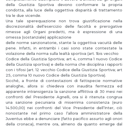
della Giustizia Sportiva devono conformare la propria
condotta, alla luce della oggettiva disparità di trattamento
tra le due vicende.
Una tale sperequazione non trova giustificazione nella
discrezionalità dell’esercizio delle facoltà e prerogative
rimesse agli Organi predetti, ma è espressione di una
omessa (sostanziale) applicazione
delle norme sanzionatorie, stante la oggettiva vacuità delle
pene. Infatti, in entrambi i casi sono state contestate la
violazione della norma sulla lealtà sportiva (art. 1bis vecchio
Codice della Giustizia Sportiva; art 4, comma 1 nuovo Codice
della Giustizia sportiva) e della norma che disciplina i rapporti
con i tifosi (art. 12 vecchio Codice della Giustizia Sportiva; art
25, comma 10 nuovo Codice della Giustizia Sportiva).
Sicché, a fronte di contestazioni di fattispecie normative
analoghe, allora si chiedeva con inaudita fermezza ed
apparente intransigenza la sanzione afflittiva di 30 mesi nei
confronti del Presidente Agnelli, ora si è ritenuta congrua
una sanzione pecuniaria di miserrima consistenza (euro
14.500,00) nei confronti del Vice Presidente dell’Inter, ciò
nonostante nel primo caso l’allora amministratore della
Juventus ebbe a denunciare (fatto pacifico assurto agli onori
della cronaca), mentre ora, almeno da quanto emerge dal