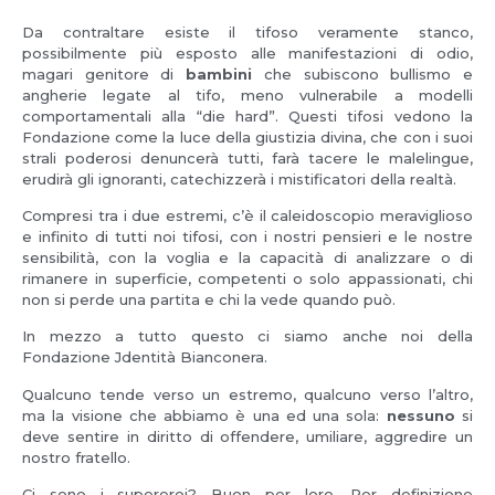
Da contraltare esiste il tifoso veramente stanco,
possibilmente più esposto alle manifestazioni di odio,
magari genitore di
bambini
che subiscono bullismo e
angherie legate al tifo, meno vulnerabile a modelli
comportamentali alla “die hard”. Questi tifosi vedono la
Fondazione come la luce della giustizia divina, che con i suoi
strali poderosi denuncerà tutti, farà tacere le malelingue,
erudirà gli ignoranti, catechizzerà i mistificatori della realtà.
Compresi tra i due estremi, c’è il caleidoscopio meraviglioso
e infinito di tutti noi tifosi, con i nostri pensieri e le nostre
sensibilità, con la voglia e la capacità di analizzare o di
rimanere in superficie, competenti o solo appassionati, chi
non si perde una partita e chi la vede quando può.
In mezzo a tutto questo ci siamo anche noi della
Fondazione Jdentità Bianconera.
Qualcuno tende verso un estremo, qualcuno verso l’altro,
ma la visione che abbiamo è una ed una sola:
nessuno
si
deve sentire in diritto di offendere, umiliare, aggredire un
nostro fratello.
Ci sono i supereroi? Buon per loro. Per definizione