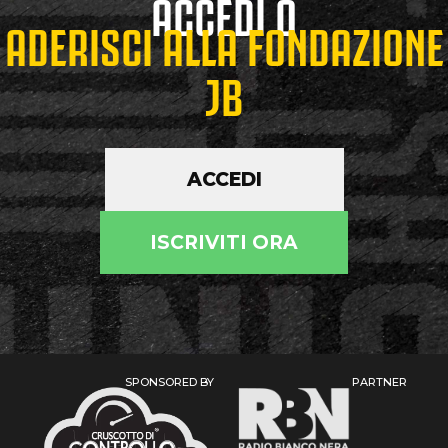
ACCEDI O
ADERISCI ALLA FONDAZIONE
JB
ACCEDI
ISCRIVITI ORA
SPONSORED BY
PARTNER