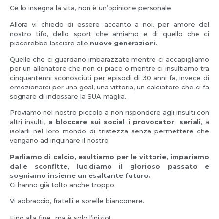
Ce lo insegna la vita, non è un’opinione personale.
Allora vi chiedo di essere accanto a noi, per amore del
nostro tifo, dello sport che amiamo e di quello che ci
piacerebbe lasciare alle
nuove generazioni
.
Quelle che ci guardano imbarazzate mentre ci accapigliamo
per un allenatore che non ci piace o mentre ci insultiamo tra
cinquantenni sconosciuti per episodi di 30 anni fa, invece di
emozionarci per una goal, una vittoria, un calciatore che ci fa
sognare di indossare la SUA maglia.
Proviamo nel nostro piccolo a non rispondere agli insulti con
altri insulti,
a bloccare sui social i provocatori seriali
, a
isolarli nel loro mondo di tristezza senza permettere che
vengano ad inquinare il nostro.
Parliamo di calcio, esultiamo per le vittorie, impariamo
dalle sconfitte, lucidiamo il glorioso passato e
sogniamo insieme un esaltante futuro.
Ci hanno già tolto anche troppo.
Vi abbraccio, fratelli e sorelle bianconere.
Fino alla fine…ma è solo l’inizio!