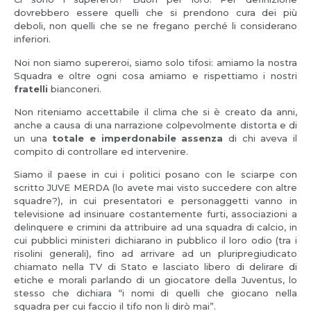
dovrebbero essere quelli che si prendono cura dei più
deboli, non quelli che se ne fregano perché li considerano
inferiori.
Noi non siamo supereroi, siamo solo tifosi: amiamo la nostra
Squadra e oltre ogni cosa amiamo e rispettiamo i nostri
fratelli
bianconeri.
Non riteniamo accettabile il clima che si è creato da anni,
anche a causa di una narrazione colpevolmente distorta e di
un una
totale e imperdonabile assenza
di chi aveva il
compito di controllare ed intervenire.
Siamo il paese in cui i politici posano con le sciarpe con
scritto JUVE MERDA (lo avete mai visto succedere con altre
squadre?), in cui presentatori e personaggetti vanno in
televisione ad insinuare costantemente furti, associazioni a
delinquere e crimini da attribuire ad una squadra di calcio, in
cui pubblici ministeri dichiarano in pubblico il loro odio (tra i
risolini generali), fino ad arrivare ad un pluripregiudicato
chiamato nella TV di Stato e lasciato libero di delirare di
etiche e morali parlando di un giocatore della Juventus, lo
stesso che dichiara “i nomi di quelli che giocano nella
squadra per cui faccio il tifo non li dirò mai”.