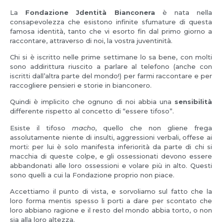
La
Fondazione Jdentità Bianconera
è nata nella
consapevolezza che esistono infinite sfumature di questa
famosa identità, tanto che vi esorto fin dal primo giorno a
raccontare, attraverso di noi, la vostra juventinità.
Chi si è iscritto nelle prime settimane lo sa bene, con molti
sono addirittura riuscito a parlare al telefono (anche con
iscritti dall’altra parte del mondo!) per farmi raccontare e per
raccogliere pensieri e storie in bianconero.
Quindi è implicito che ognuno di noi abbia una
sensibilità
differente rispetto al concetto di “essere tifoso”.
Esiste il tifoso
macho
, quello che non gliene frega
assolutamente niente di insulti, aggressioni verbali, offese ai
morti: per lui è solo manifesta inferiorità da parte di chi si
macchia di queste colpe, e gli ossessionati devono essere
abbandonati alle loro ossessioni e volare più in alto. Questi
sono quelli a cui la Fondazione proprio non piace.
Accettiamo il punto di vista, e sorvoliamo sul fatto che la
loro forma mentis spesso li porti a dare per scontato che
loro abbiano ragione e il resto del mondo abbia torto, o non
sia alla loro altezza.