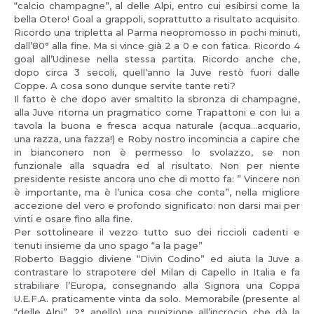
“calcio champagne”, al delle Alpi, entro cui esibirsi come la
bella Otero! Goal a grappoli, soprattutto a risultato acquisito.
Ricordo una tripletta al Parma neopromosso in pochi minuti,
dall’80° alla fine. Ma si vince già 2 a 0 e con fatica. Ricordo 4
goal all’Udinese nella stessa partita. Ricordo anche che,
dopo circa 3 secoli, quell’anno la Juve restò fuori dalle
Coppe. A cosa sono dunque servite tante reti?
Il fatto è che dopo aver smaltito la sbronza di champagne,
alla Juve ritorna un pragmatico come Trapattoni e con lui a
tavola la buona e fresca acqua naturale (acqua…acquario,
una razza, una fazza!) e Roby nostro incomincia a capire che
in bianconero non è permesso lo svolazzo, se non
funzionale alla squadra ed al risultato. Non per niente
presidente resiste ancora uno che di motto fa: ” Vincere non
è importante, ma è l’unica cosa che conta”, nella migliore
accezione del vero e profondo significato: non darsi mai per
vinti e osare fino alla fine.
Per sottolineare il vezzo tutto suo dei riccioli cadenti e
tenuti insieme da uno spago “a la page”
Roberto Baggio diviene “Divin Codino” ed aiuta la Juve a
contrastare lo strapotere del Milan di Capello in Italia e fa
strabiliare l’Europa, consegnando alla Signora una Coppa
U.E.F.A. praticamente vinta da solo. Memorabile (presente al
“delle Alpi”, 2° anello) una punizione all’incrocio che dà la