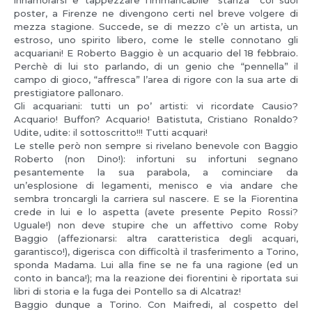
poster, a Firenze ne divengono certi nel breve volgere di
mezza stagione. Succede, se di mezzo c’è un artista, un
estroso, uno spirito libero, come le stelle connotano gli
acquariani! E Roberto Baggio è un acquario del 18 febbraio.
Perchè di lui sto parlando, di un genio che “pennella” il
campo di gioco, “affresca” l’area di rigore con la sua arte di
prestigiatore pallonaro.
Gli acquariani: tutti un po’ artisti: vi ricordate Causio?
Acquario! Buffon? Acquario! Batistuta, Cristiano Ronaldo?
Udite, udite: il sottoscritto!!! Tutti acquari!
Le stelle però non sempre si rivelano benevole con Baggio
Roberto (non Dino!): infortuni su infortuni segnano
pesantemente la sua parabola, a cominciare da
un’esplosione di legamenti, menisco e via andare che
sembra troncargli la carriera sul nascere. E se la Fiorentina
crede in lui e lo aspetta (avete presente Pepito Rossi?
Uguale!) non deve stupire che un affettivo come Roby
Baggio (affezionarsi: altra caratteristica degli acquari,
garantisco!), digerisca con difficoltà il trasferimento a Torino,
sponda Madama. Lui alla fine se ne fa una ragione (ed un
conto in banca!); ma la reazione dei fiorentini è riportata sui
libri di storia e la fuga dei Pontello sa di Alcatraz!
Baggio dunque a Torino. Con Maifredi, al cospetto del