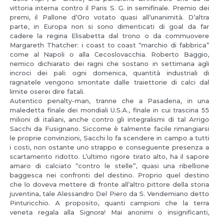
vittoria interna contro il Paris S. G. in semifinale. Premio dei
premi, il Pallone d’Oro votato quasi all’unanimità. D’altra
parte, in Europa non si sono dimenticati di goal da far
cadere la regina Elisabetta dal trono o da commuovere
Margareth Thatcher: i coast to coast “marchio di fabbrica”
come al Napoli o alla Cecoslovacchia. Roberto Baggio,
nemico dichiarato dei ragni che sostano in settimana agli
incroci dei pali: ogni domenica, quantità industriali di
ragnatele vengono smontate dalle traiettorie di calci dal
limite oserei dire fatali.
Autentico penalty-man, tranne che a Pasadena, in una
maledetta finale dei mondiali U.S.A., finale in cui trascina 55
milioni di italiani, anche contro gli integralismi di tal Arrigo
Sacchi da Fusignano. Siccome è talmente facile rimangiarsi
le proprie convinzioni, Sacchi lo fa scendere in campo a tutti
i costi, non ostante uno strappo e conseguente presenza a
scartamento ridotto. L’ultimo rigore tirato alto, ha il sapore
amaro di calciato “contro le stelle”, quasi una ribellione
baggesca nei confronti del destino. Proprio quel destino
che lo doveva mettere di fronte all’altro pittore della storia
juventina, tale Alessandro Del Piero da S. Vendemiano detto
Pinturicchio. A proposito, quanti campioni che la terra
veneta regala alla Signora! Mai anonimi o insignificanti,