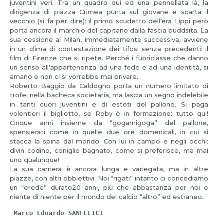
juventini veri. Tra un quadro qui ed una pennellata là, la
dirigenza di piazza Crimea punta sul giovane e scarta il
vecchio (si fa per dire): il primo scudetto dell’era Lippi però
porta ancora il marchio del capitano dalla fascia buddsita. La
sua cessione al Milan, immediatamente successiva, avviene
in un clima di contestazione dei tifosi senza precedenti: il
film di Firenze che si ripete. Perché i fuoriclasse che danno
un senso all’appartenenza ad una fede e ad una identità, si
amano e non ci si vorrebbe mai privare.
Roberto Baggio da Caldogno porta un numero limitato di
trofei nella bacheca societaria, ma lascia un segno indelebile
in tanti cuori juventini e di esteti del pallone. Si paga
volentieri il biglietto, se Roby è in formazione: tutto qui!
Cinque anni insieme da “gogamigoga” del pallone,
spensierati come in quelle due ore domenicali, in cui si
stacca la spina dal mondo. Con lui in campo e negli occhi:
divin codino, coniglio bagnato, come si preferisce, ma mai
uno qualunque!
La sua carriera è ancora lunga e variegata, ma in altre
piazze, con altri obbiettivi. Noi “rigati” intanto ci concediamo
un “erede” durato20 anni, più che abbastanza per noi e
niente di niente per il mondo del calcio “altro” ed estraneo.
 Marco Edoardo SANFELICI