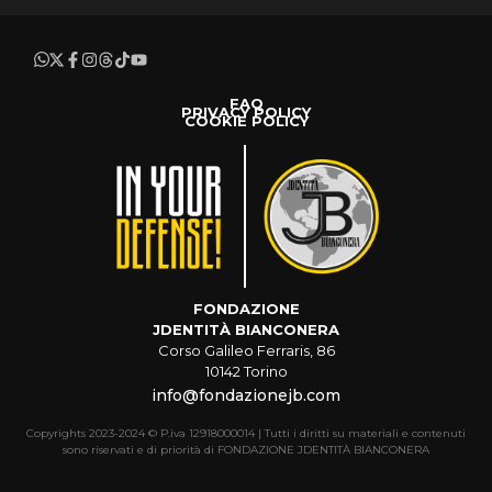
FAQ
PRIVACY POLICY
COOKIE POLICY
FONDAZIONE
JDENTITÀ BIANCONERA
Corso Galileo Ferraris, 86
10142 Torino
info@fondazionejb.com
Copyrights 2023-2024 © P.iva 12918000014 | Tutti i diritti su materiali e contenuti
sono riservati e di priorità di FONDAZIONE JDENTITÀ BIANCONERA