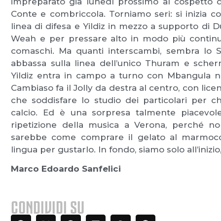
impreparato già lunedì prossimo al cospetto d
Conte e combriccola. Torniamo seri: si inizia c
linea di difesa e Yildiz in mezzo a supporto di Du
Weah e per pressare alto in modo più continuat
comaschi. Ma quanti interscambi, sembra lo S.D.
abbassa sulla linea dell’unico Thuram e scher
Yildiz entra in campo a turno con Mbangula no
Cambiaso fa il Jolly da destra al centro, con licenz
che soddisfare lo studio dei particolari per 
calcio. Ed è una sorpresa talmente piacevol
ripetizione della musica a Verona, perché n
sarebbe come comprare il gelato al marmocch
lingua per gustarlo. In fondo, siamo solo all’inizio
Marco Edoardo Sanfelici
CONDIVIDI SU