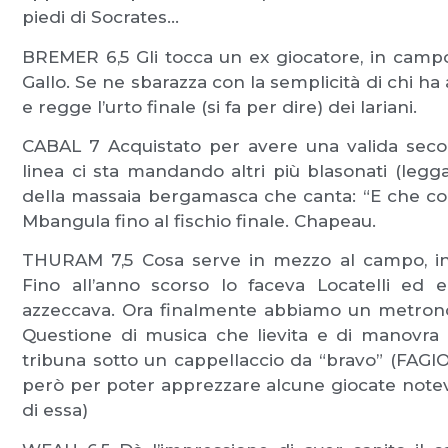
piedi di Socrates…
BREMER 6,5 Gli tocca un ex giocatore, in campo p
Gallo. Se ne sbarazza con la semplicità di chi ha
e regge l’urto finale (si fa per dire) dei lariani.
CABAL 7 Acquistato per avere una valida seco
linea ci sta mandando altri più blasonati (leggas
della massaia bergamasca che canta: “E che co
Mbangula fino al fischio finale. Chapeau.
THURAM 7,5 Cosa serve in mezzo al campo, in
Fino all’anno scorso lo faceva Locatelli ed 
azzeccava. Ora finalmente abbiamo un metrono
Questione di musica che lievita e di manovra
tribuna sotto un cappellaccio da “bravo” (FAGIO
però per poter apprezzare alcune giocate notevol
di essa)