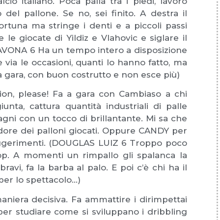
io italiano. Poca palla tra i piedi, lavoro
el pallone. Se no, sei finito. A destra il
ortuna ma stringe i denti e a piccoli passi
le giocate di Yildiz e Vlahovic e siglare il
(SAVONA 6 Ha un tempo intero a disposizione
via le occasioni, quanti lo hanno fatto, ma
la gara, con buon costrutto e non esce più)
tion, please! Fa a gara con Cambiaso a chi
nta, cattura quantità industriali di palle
ni con un tocco di brillantante. Mi sa che
ore dei palloni giocati. Oppure CANDY per
 suggerimenti. (DOUGLAS LUIZ 6 Troppo poco
top. A momenti un rimpallo gli spalanca la
ravi, fa la barba al palo. E poi c’è chi ha il
per lo spettacolo…)
aniera decisiva. Fa ammattire i dirimpettai
per studiare come si sviluppano i dribbling