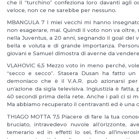
che il “turchino” confeziona loro davanti agli o
veloce, non ce ne sarebbe per nessuno.
MBANGULA 7 I miei vecchi mi hanno insegnato c
non esagerare, mai. Quindi il voto non va oltre,
nella Juventus, a 20 anni, segnando il goal del 
bella e voluta e di grande importanza. Persona
giovani e Samuel dimostra di averne da vendere. 
VLAHOVIC 6,5 Mezzo voto in meno perché, volen
“secco e secco”. Stasera Dusan ha fatto un
demoniaco che è il V.A.R. può azionarsi per
un’azione da sigla televisiva. Ingiustizia è fatta
40 secondi prima della rete. Anche i pali ci si m
Ma abbiamo recuperato il centravanti ed è una c
THIAGO MOTTA 7,5 Piacere di fare la tua conoscen
bruciato, intravedevo nuvole all’orizzonte, a
temerario ed in effetti lo sei, fino all’inve