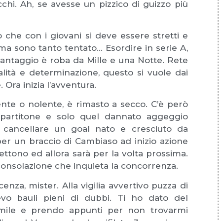
cchi. Ah, se avesse un pizzico di guizzo più
he con i giovani si deve essere stretti e
 ma sono tanto tentato… Esordire in serie A,
vantaggio è roba da Mille e una Notte. Rete
lità e determinazione, questo si vuole dai
Ora inizia l’avventura.
te o nolente, è rimasto a secco. C’è però
 partitone e solo quel dannato aggeggio
 cancellare un goal nato e cresciuto da
, per un braccio di Cambiaso ad inizio azione
ettono ed allora sarà per la volta prossima.
onsolazione che inquieta la concorrenza.
za, mister. Alla vigilia avvertivo puzza di
vevo bauli pieni di dubbi. Ti ho dato del
rosimile e prendo appunti per non trovarmi