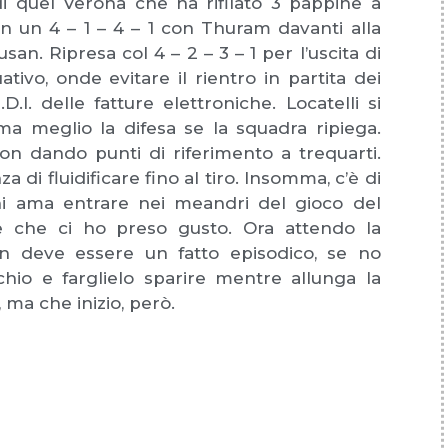
i quel Verona che ha rifilato 3 pappine a
on un 4 – 1 – 4 – 1 con Thuram davanti alla
san. Ripresa col 4 – 2 – 3 – 1 per l’uscita di
ivo, onde evitare il rientro in partita dei
I. delle fatture elettroniche. Locatelli si
ma meglio la difesa se la squadra ripiega.
n dando punti di riferimento a trequarti.
a di fluidificare fino al tiro. Insomma, c’è di
chi ama entrare nei meandri del gioco del
e che ci ho preso gusto. Ora attendo la
on deve essere un fatto episodico, se no
io e farglielo sparire mentre allunga la
, ma che inizio, però.