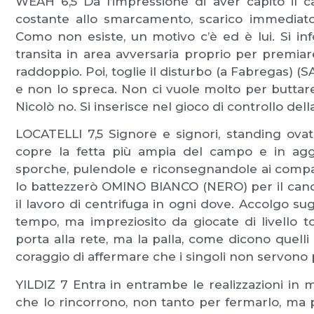
WEAH 6,5 Dà l’impressione di aver capito il calc
costante allo smarcamento, scarico immediato d
Como non esiste, un motivo c’è ed è lui. Si inf
transita in area avversaria proprio per premiare 
raddoppio. Poi, toglie il disturbo (a Fabregas) 
e non lo spreca. Non ci vuole molto per buttare 
Nicolò no. Si inserisce nel gioco di controllo del
LOCATELLI 7,5 Signore e signori, standing ova
copre la fetta più ampia del campo e in aggiu
sporche, pulendole e riconsegnandole ai compag
lo battezzerò OMINO BIANCO (NERO) per il cand
il lavoro di centrifuga in ogni dove. Accolgo
tempo, ma impreziosito da giocate di livello 
porta alla rete, ma la palla, come dicono quelli b
coraggio di affermare che i singoli non servono 
YILDIZ 7 Entra in entrambe le realizzazioni in m
che lo rincorrono, non tanto per fermarlo, ma 