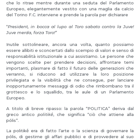
che lo ritrae mentre durante una seduta del Parlamento
Europeo, elegantemente vestito con una maglia da calcio
del Torino F.C. interviene e prende la parola per dichiarare
“
President, in bocca al lupo al Toro sabato contro la Juve!
Juve merda, forza Toro!”
Inutile sottolineare, ancora una volta, quanto possiamo
essere allibiti e sconcertati dallo scempio di valori e senso di
responsabilità istituzionale a cui assistiamo. Le persone che
vengono scelte per prendere decisioni, affrontare temi
importanti, plasmare di fatto il futuro delle generazioni che
verranno, si riducono ad utilizzare la loro posizione
privilegiata e la visibilità che ne consegue, per lanciare
inopportunamente messaggi di odio che rimbombano tra il
grottesco e lo squallido, tra le aule di un Parlamento
Europeo.
A titolo di breve ripasso: la parola “POLITICA” deriva dal
greco antico
politikḗ
, che significa “ciò che attiene alla
pólis”.
La politikḗ era di fatto l’arte o la scienza di governare la
pólis, di gestirne gli affari pubblici e di provvedere al suo