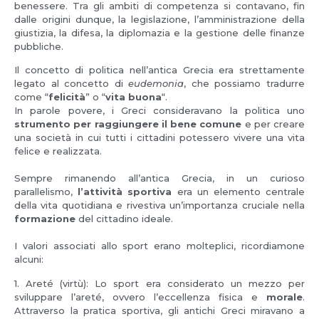
benessere. Tra gli ambiti di competenza si contavano, fin
dalle origini dunque, la legislazione, l’amministrazione della
giustizia, la difesa, la diplomazia e la gestione delle finanze
pubbliche.
Il concetto di politica nell’antica Grecia era strettamente
legato al concetto di
eudemonia
, che possiamo tradurre
come “
felicità
” o “
vita
buona
“.
In parole povere, i Greci consideravano la politica uno
strumento per raggiungere il bene comune
e per creare
una società in cui tutti i cittadini potessero vivere una vita
felice e realizzata.
Sempre rimanendo all’antica Grecia, in un curioso
parallelismo,
l’attività sportiva
era un elemento centrale
della vita quotidiana e rivestiva un’importanza cruciale nella
formazione
del cittadino ideale.
I valori associati allo sport erano molteplici, ricordiamone
alcuni:
1. Areté (virtù): Lo sport era considerato un mezzo per
sviluppare l’areté, ovvero l’eccellenza fisica e
morale
.
Attraverso la pratica sportiva, gli antichi Greci miravano a