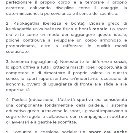
perfezionare il proprio corpo e a temprare il proprio
carattere, coltivando discipline come il coraggio, la
determinazione, la perseveranza e il senso del sacrificio.
2. Kalokagathia (bellezza e bontà): L’ideale greco di
kalokagathia univa bellezza fisica e bontà
morale
. Lo sport
era visto come un modo per raggiungere questo ideale,
poiché contribuiva a sviluppare un corpo armonioso e
proporzionato, oltre a rafforzare le qualità morali
sopracitate.
3. Isonomia (uguaglianza): Nonostante le differenze sociali,
lo sport offriva a tutti i cittadini maschi liberi l’opportunità di
competere e di dimostrare il proprio valore. In questo
senso, lo sport rappresentava un’importante occasione di
isonomia, ovvero di uguaglianza di fronte alle sfide e alle
opportunità.
4. Paideia (educazione): L’attività sportiva era considerata
una componente fondamentale della paideia, il sistema
educativo greco. Attraverso lo sport, i giovani imparavano a
seguire le regole, a collaborare con i compagni, a rispettare
gli avversari e a gestire le sconfitte.
5. Comunità e coesione sociale:
Lo sport era anche