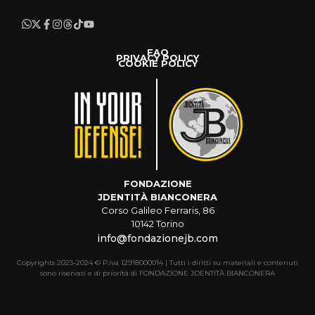
FAQ
PRIVACY POLICY
COOKIE POLICY
FONDAZIONE
JDENTITÀ BIANCONERA
Corso Galileo Ferraris, 86
10142 Torino
info@fondazionejb.com
Copyrights 2023-2024 © P.iva 12918000014 | Tutti i diritti su materiali e contenuti
sono riservati e di priorità di FONDAZIONE JDENTITÀ BIANCONERA