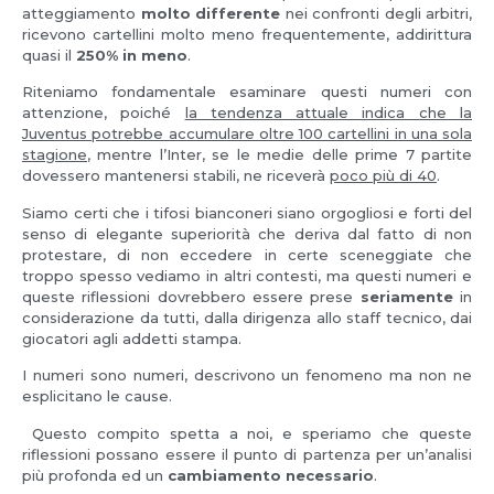
atteggiamento
molto differente
nei confronti degli arbitri,
ricevono cartellini molto meno frequentemente, addirittura
quasi il
250% in meno
.
Riteniamo fondamentale esaminare questi numeri con
attenzione, poiché
la tendenza attuale indica che la
Juventus potrebbe accumulare oltre 100 cartellini in una sola
stagione
, mentre l’Inter, se le medie delle prime 7 partite
dovessero mantenersi stabili, ne riceverà
poco più di 40
.
Siamo certi che i tifosi bianconeri siano orgogliosi e forti del
senso di elegante superiorità che deriva dal fatto di non
protestare, di non eccedere in certe sceneggiate che
troppo spesso vediamo in altri contesti, ma questi numeri e
queste riflessioni dovrebbero essere prese
seriamente
in
considerazione da tutti, dalla dirigenza allo staff tecnico, dai
giocatori agli addetti stampa.
I numeri sono numeri, descrivono un fenomeno ma non ne
esplicitano le cause.
Questo compito spetta a noi, e speriamo che queste
riflessioni possano essere il punto di partenza per un’analisi
più profonda ed un
cambiamento necessario
.