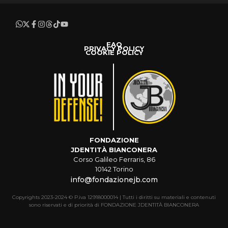
FAQ
PRIVACY POLICY
COOKIE POLICY
FONDAZIONE
JDENTITÀ BIANCONERA
Corso Galileo Ferraris, 86
10142 Torino
info@fondazionejb.com
Copyrights 2023-2024 © P.iva 12918000014 | Tutti i diritti su materiali e contenuti
sono riservati e di priorità di FONDAZIONE JDENTITÀ BIANCONERA