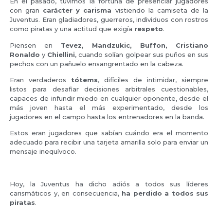
En el pasado, tuvimos la fortuna de presenciar jugadores
con gran
carácter y carisma
vistiendo la camiseta de la
Juventus. Eran gladiadores, guerreros, individuos con rostros
como piratas y una actitud que exigía
respeto
.
Piensen en
Tevez, Mandzukic, Buffon, Cristiano
Ronaldo
y
Chiellini
, cuando solían golpear sus puños en sus
pechos con un pañuelo ensangrentado en la cabeza.
Eran verdaderos
tótems
, difíciles de intimidar, siempre
listos para desafiar decisiones arbitrales cuestionables,
capaces de infundir miedo en cualquier oponente, desde el
más joven hasta el más experimentado, desde los
jugadores en el campo hasta los entrenadores en la banda.
Estos eran jugadores que sabían cuándo era el momento
adecuado para recibir una tarjeta amarilla solo para enviar un
mensaje inequívoco.
Hoy, la Juventus ha dicho adiós a todos sus líderes
carismáticos y, en consecuencia,
ha perdido a todos sus
piratas
.