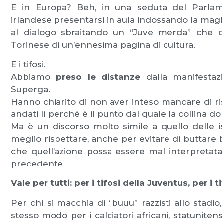
E in Europa? Beh, in una seduta del Parlam
irlandese presentarsi in aula indossando la magli
al dialogo sbraitando un “Juve merda” che di
Torinese di un’ennesima pagina di cultura.
E i tifosi.
Abbiamo
preso le distanze
dalla manifestazi
Superga.
Hanno chiarito di non aver inteso mancare di ris
andati lì perché è il punto dal quale la collina do
Ma è un discorso molto simile a quello delle is
meglio rispettare, anche per evitare di buttare b
che quell’azione possa essere mal interpretata
precedente.
Vale per tutti: per i tifosi della Juventus, per i t
Per chi si macchia di “buuu” razzisti allo stadi
stesso modo per i calciatori africani, statunitensi