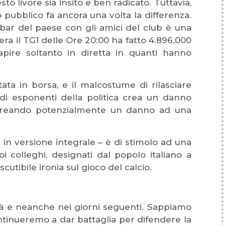
o livore sia insito e ben radicato. Tuttavia,
 pubblico fa ancora una volta la differenza.
 bar del paese con gli amici del club è una
sera il TG1 delle Ore 20:00 ha fatto 4.896.000
capire soltanto in diretta in quanti hanno
ta in borsa, e il malcostume di rilasciare
i esponenti della politica crea un danno
 creando potenzialmente un danno ad una
 in versione integrale – è di stimolo ad una
oi colleghi, designati dal popolo italiano a
cutibile ironia sul gioco del calcio.
 e neanche nei giorni seguenti. Sappiamo
ntinueremo a dar battaglia per difendere la