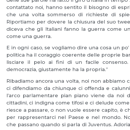
contattato noi, hanno sentito il bisogno di es
che una volta sommerso di richieste di spiegaz
Riportiamo per dovere la chiusura del suo twee
diceva che gli Italiani fanno la guerra come una
come una guerra.
E in ogni caso, se vogliamo dire una cosa un po’
politica ha il coraggio coerente delle proprie ba
lisciare il pelo ai fini di un facile consen
democrazia, giustamente ha la propria.”
Ribadiamo ancora una volta, noi non abbiamo col
ci difendiamo da chiunque ci offenda e calunnia
l’arco parlamentare pian piano viene da noi di
cittadini, ci indigna come tifosi e ci delude co
riesce a passare, o non vuole essere capito, è c
per rappresentarci nel Paese e nel mondo. No
che passano quando si parla di Juventus. Adoriam