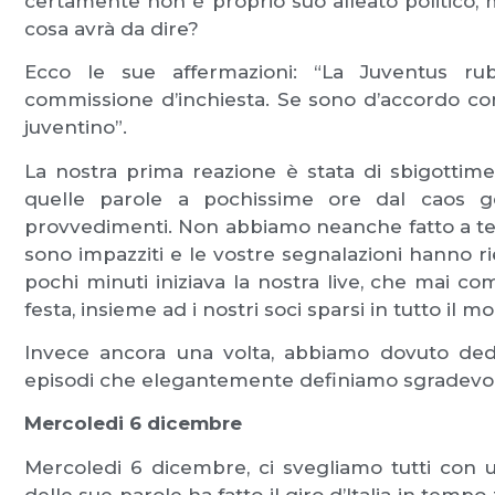
certamente non è proprio suo alleato politico,
cosa avrà da dire?
Ecco le sue affermazioni: “La Juventus ru
commissione d’inchiesta. Se sono d’accordo co
juventino”.
La nostra prima reazione è stata di sbigotti
quelle parole a pochissime ore dal caos g
provvedimenti. Non abbiamo neanche fatto a temp
sono impazziti e le vostre segnalazioni hanno rie
pochi minuti iniziava la nostra live, che mai 
festa, insieme ad i nostri soci sparsi in tutto il m
Invece ancora una volta, abbiamo dovuto ded
episodi che elegantemente definiamo sgradevol
Mercoledi 6 dicembre
Mercoledi 6 dicembre, ci svegliamo tutti con 
delle sue parole ha fatto il giro d’Italia in temp