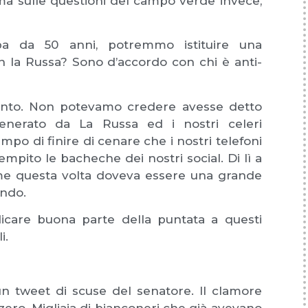
 ma sulle questioni del campo verde invece,
ba da 50 anni, potremmo istituire una
n la Russa? Sono d’accordo con chi è anti-
mento. Non potevamo credere avesse detto
enerato da La Russa ed i nostri celeri
o di finire di cenare che i nostri telefoni
mpito le bacheche dei nostri social. Di lì a
come questa volta doveva essere una grande
ondo.
icare buona parte della puntata a questi
i.
un tweet di scuse del senatore. Il clamore
o zero. Migliaia di bianconeri che già avevano