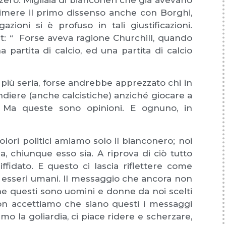
primere il primo dissenso anche con Borghi,
ioni si è profuso in tali giustificazioni.
t: “ Forse aveva ragione Churchill, quando
 partita di calcio, ed una partita di calcio
 più seria, forse andrebbe apprezzato chi in
ndiere (anche calcistiche) anziché giocare a
so. Ma queste sono opinioni. E ognuno, in
ori politici amiamo solo il bianconero; noi
, chiunque esso sia. A riprova di ciò tutto
ffidato. E questo ci lascia riflettere come
me esseri umani. Il messaggio che ancora non
he questi sono uomini e donne da noi scelti
n accettiamo che siano questi i messaggi
o la goliardia, ci piace ridere e scherzare,