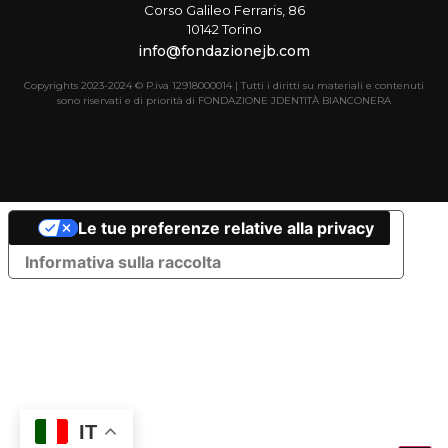
Corso Galileo Ferraris, 86
10142 Torino
info@fondazionejb.com
Copyrights 2023-2024 © P.iva 12918000014 | Tutti i diritti su materiali e contenuti
sono riservati e di priorità di FONDAZIONE JDENTITÀ BIANCONERA
Le tue preferenze relative alla privacy
Informativa sulla raccolta
IT