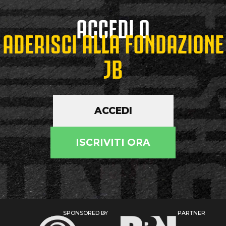
ACCEDI O
ADERISCI ALLA FONDAZIONE
JB
ACCEDI
ISCRIVITI ORA
SPONSORED BY
PARTNER