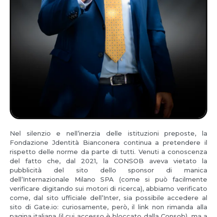
Nel silenzio e nell’inerzia delle istituzioni preposte, la
Fondazione Jdentità Bianconera continua a pretendere il
rispetto delle norme da parte di tutti. Venuti a conoscenza
del fatto che, dal 2021, la CONSOB aveva vietato la
pubblicità del sito dello sponsor di manica
dell’Internazionale Milano SPA (come si può facilmente
verificare digitando sui motori di ricerca), abbiamo verificato
come, dal sito ufficiale dell’Inter, sia possibile accedere al
sito di Gate.io: curiosamente, però, il link non rimanda alla
pagina italiana (il cui accesso è bloccato dalla Consob), ma a