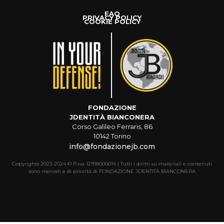
FAQ
PRIVACY POLICY
COOKIE POLICY
FONDAZIONE
JDENTITÀ BIANCONERA
Corso Galileo Ferraris, 86
10142 Torino
info@fondazionejb.com
Copyrights 2023-2024 © P.iva 12918000014 | Tutti i diritti su materiali e contenuti
sono riservati e di priorità di FONDAZIONE JDENTITÀ BIANCONERA