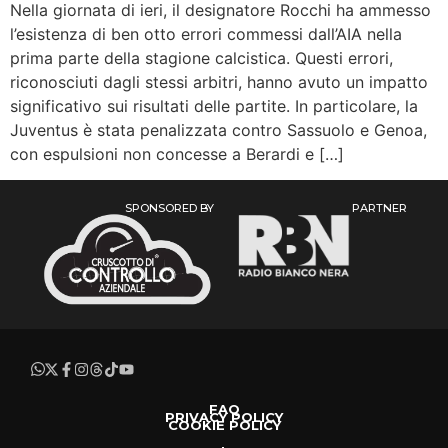
Nella giornata di ieri, il designatore Rocchi ha ammesso
l’esistenza di ben otto errori commessi dall’AIA nella
prima parte della stagione calcistica. Questi errori,
riconosciuti dagli stessi arbitri, hanno avuto un impatto
significativo sui risultati delle partite. In particolare, la
Juventus è stata penalizzata contro Sassuolo e Genoa,
con espulsioni non concesse a Berardi e […]
SPONSORED BY
PARTNER
FAQ
PRIVACY POLICY
COOKIE POLICY