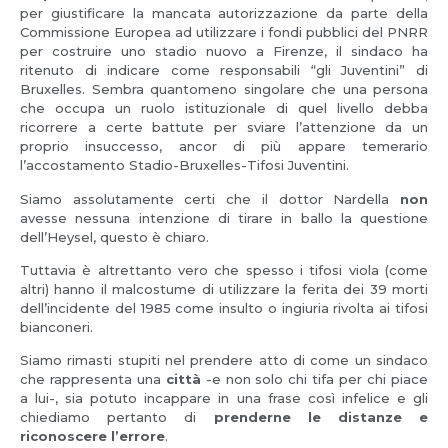
per giustificare la mancata autorizzazione da parte della
Commissione Europea ad utilizzare i fondi pubblici del PNRR
per costruire uno stadio nuovo a Firenze, il sindaco ha
ritenuto di indicare come responsabili “gli Juventini” di
Bruxelles. Sembra quantomeno singolare che una persona
che occupa un ruolo istituzionale di quel livello debba
ricorrere a certe battute per sviare l’attenzione da un
proprio insuccesso, ancor di più appare temerario
l’accostamento Stadio-Bruxelles-Tifosi Juventini.
Siamo assolutamente certi che il dottor Nardella
non
avesse nessuna intenzione di tirare in ballo la questione
dell’Heysel, questo è chiaro.
Tuttavia è altrettanto vero che spesso i tifosi viola (come
altri) hanno il malcostume di utilizzare la ferita dei 39 morti
dell’incidente del 1985 come insulto o ingiuria rivolta ai tifosi
bianconeri.
Siamo rimasti stupiti nel prendere atto di come un sindaco
che rappresenta una
città
-e non solo chi tifa per chi piace
a lui-, sia potuto incappare in una frase così infelice e gli
chiediamo pertanto di
prenderne le distanze e
riconoscere l’errore
.