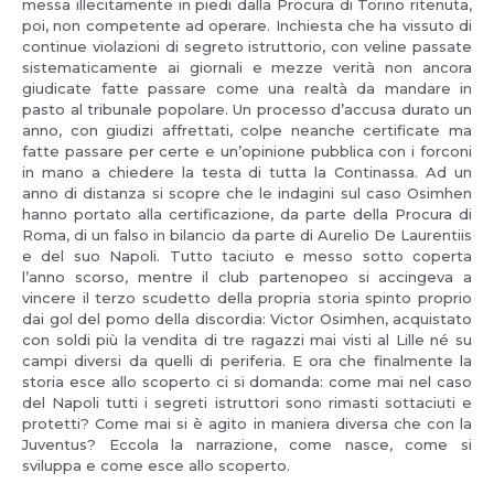
messa illecitamente in piedi dalla Procura di Torino ritenuta,
poi, non competente ad operare. Inchiesta che ha vissuto di
continue violazioni di segreto istruttorio, con veline passate
sistematicamente ai giornali e mezze verità non ancora
giudicate fatte passare come una realtà da mandare in
pasto al tribunale popolare. Un processo d’accusa durato un
anno, con giudizi affrettati, colpe neanche certificate ma
fatte passare per certe e un’opinione pubblica con i forconi
in mano a chiedere la testa di tutta la Continassa. Ad un
anno di distanza si scopre che le indagini sul caso Osimhen
hanno portato alla certificazione, da parte della Procura di
Roma, di un falso in bilancio da parte di Aurelio De Laurentiis
e del suo Napoli. Tutto taciuto e messo sotto coperta
l’anno scorso, mentre il club partenopeo si accingeva a
vincere il terzo scudetto della propria storia spinto proprio
dai gol del pomo della discordia: Victor Osimhen, acquistato
con soldi più la vendita di tre ragazzi mai visti al Lille né su
campi diversi da quelli di periferia. E ora che finalmente la
storia esce allo scoperto ci si domanda: come mai nel caso
del Napoli tutti i segreti istruttori sono rimasti sottaciuti e
protetti? Come mai si è agito in maniera diversa che con la
Juventus? Eccola la narrazione, come nasce, come si
sviluppa e come esce allo scoperto.