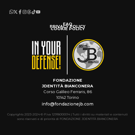
FAQ
PRIVACY POLICY
COOKIE POLICY
FONDAZIONE
JDENTITÀ BIANCONERA
Corso Galileo Ferraris, 86
10142 Torino
info@fondazionejb.com
Copyrights 2023-2024 © P.iva 12918000014 | Tutti i diritti su materiali e contenuti
sono riservati e di priorità di FONDAZIONE JDENTITÀ BIANCONERA