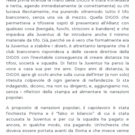
Nella prima vicenda la mano della DIGOS è stata immediata
e netta, agendo immediatamente (e correttamente) su chi
lucrava illecitamente, ma punendo oltremodo tutto il tifo
bianconero, senza una via di mezzo. Quella DIGOS che
permetteva a tifoserie ospiti di presentarsi all’Allianz con
qualsiasi cosa (bengala, fuochi, striscioni e bandiere) e che
impediva alla Juventus di far introdurre anche il minimo
materiale da tifo. Già, perché se è vero che formalmente era
la Juventus a stabilire i divieti, è altrettanto lampante che il
club bianconero rispondeva a delle severe direttive della
DIGOS con l’inevitabile conseguenza di creare distanza tra
tifosi, società e squadra. Di fatto la Juventus ha perso la
voce a casa sua per tre anni. Dopo anni di distanza, la
DIGOS apre gli occhi anche sulla curva dell’Inter (e non solo)
ritenuta colpevole di ogni genere di nefandezze. Si sta
indagando, dicono, ma non su dirigenti, e, aggiungiamo noi,
senza i riflettori della stampa ad alimentare le narrazioni
popolari.
A proposito di narrazioni popolari, il capolavoro è stata
l’inchiesta Prisma e il “falso in bilancio” di cui è stata
accusata la Juventus e per cui la squadra ha pagato e
ancora, in qualche modo, sta pagando. Un’inchiesta che
doveva essere portata avanti da Roma e che invece venne