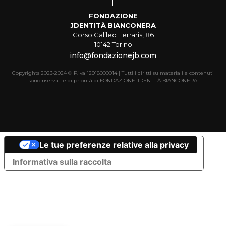
FONDAZIONE
JDENTITÀ BIANCONERA
Corso Galileo Ferraris, 86
10142 Torino
info@fondazionejb.com
Copyrights 2023-2024 © P.iva 12918000014 | Tutti i diritti su materiali e contenuti
sono riservati e di priorità di FONDAZIONE JDENTITÀ BIANCONERA
Le tue preferenze relative alla privacy
Informativa sulla raccolta