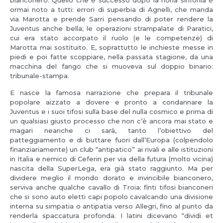
bianconero. Quello che è successo dopo la nona sinfonia è
ormai noto a tutti: errori di superbia di Agnelli, che manda
via Marotta e prende Sarri pensando di poter rendere la
Juventus anche bella; le operazioni strampalate di Paratici,
cui era stato accorpato il ruolo (e le competenze) di
Marotta mai sostituito. E, soprattutto le inchieste messe in
piedi e poi fatte scoppiare, nella passata stagione, da una
macchina del fango che si muoveva sul doppio binario:
tribunale-stampa.
E nasce la famosa narrazione che prepara il tribunale
popolare aizzato a dovere e pronto a condannare la
Juventus e i suoi tifosi sulla base del nulla cosmico e prima di
un qualsiasi giusto processo che non c’è ancora mai stato e
magari neanche ci sarà, tanto l’obiettivo del
patteggiamento e di buttare fuori dall’Europa (colpendolo
finanziariamente) un club “antipatico” ai rivali e alle istituzioni
in Italia e nemico di Ceferin per via della futura (molto vicina)
nascita della SuperLega, era già stato raggiunto. Ma per
dividere meglio il mondo dorato e invincibile bianconero,
serviva anche qualche cavallo di Troia: finti tifosi bianconeri
che si sono auto eletti capi popolo cavalcando una divisione
interna su simpatia o antipatia verso Allegri, fino al punto da
renderla spaccatura profonda. I latini dicevano “dividi et