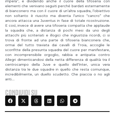
impera”, e dividendo anche il cuore della tifoseria con
elementi che venivano seguiti perché bardati esternamente
di bianconero ma con il cuore di un’altra squadra, l’obiettivo
non soltanto è riuscito ma diventa l’unico “cancro” che
ancora attacca una Juventus in fase di totale ricostruzione.
E così, invece di avere una tifoseria compatta che applaude
la squadra che, a distanza di pochi mesi da uno degli
attacchi più scriteriati e illogici che ingiustizia ricordi, ci si
trova di fronte ad una parte di tifoseria bianconera che,
ormai del tutto traviata dai cavalli di Troia, accoglie le
sconfitte della presunta squadra del cuore per manifestare,
con incomprensibile orgoglio, rabbia e antipatia contro
Allegri dimenticandosi della netta differenza di qualità tra il
centrocampo della Juve e quello dell’Inter, unica vera
distanza tra le due squadre in quello che resta comunque,
incredibilmente, un duello scudetto. Che piaccia o no agli
anti….
CONDIVIDI SU