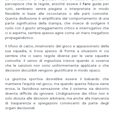
percepisce che le regole, anziché essere il
faro
guida per
tutti, sembrano venire piegate o interpretate in modo
flessibile in base alle circostanze o alle parti coinvolte.
Questa disillusione è amplificata dal comportamento di una
parte significativa della stampa, che invece di svolgere il
ruolo con il giusto atteggiamento critico e interrogativo che
ci si aspetta, sembra spesso agire come un mero megafono
propagandistico.
Il tifoso di calcio, innamorato del gioco e appassionato della
sua squadra, si trova spesso di fronte a situazioni in cui
sembra che ci siano regole diverse per le varie squadre
coinvolte. Il senso di ingiustizia cresce quando si osserva
che le sanzioni non sono uniformemente applicate o che
decisioni discutibili vengono giustificate in modo opaco.
La giustizia sportiva dovrebbe essere il baluardo che
mantiene l’equità nel gioco, ma quando questa fiducia viene
erosa, la fastidiosa sensazione che il sistema sia distorto
diventa difficile da ignorare. L’indignazione dei tifosi non è
solo dovuta alle decisioni arbitrarie, ma anche alla mancanza
di trasparenza e spiegazioni convincenti da parte degli
organi decisionali.