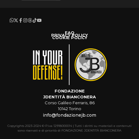
FAQ
PRIVACY POLICY
COOKIE POLICY
FONDAZIONE
JDENTITÀ BIANCONERA
Corso Galileo Ferraris, 86
10142 Torino
info@fondazionejb.com
Copyrights 2023-2024 © P.iva 12918000014 | Tutti i diritti su materiali e contenuti
sono riservati e di priorità di FONDAZIONE JDENTITÀ BIANCONERA