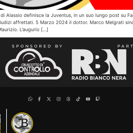
co di Alassio definisce la Juventus, in un suo lungo post su
iudizi affrettati. 5 Marzo 2024 il dottor. Marco Melgrati 
aurizio. L’augurio […]
SPONSORED BY
PAR