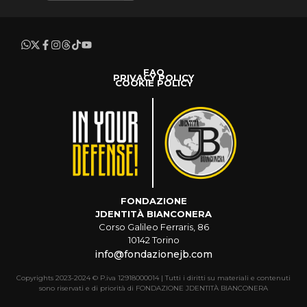
FAQ
PRIVACY POLICY
COOKIE POLICY
FONDAZIONE
JDENTITÀ BIANCONERA
Corso Galileo Ferraris, 86
10142 Torino
info@fondazionejb.com
Copyrights 2023-2024 © P.iva 12918000014 | Tutti i diritti su materiali e contenuti
sono riservati e di priorità di FONDAZIONE JDENTITÀ BIANCONERA