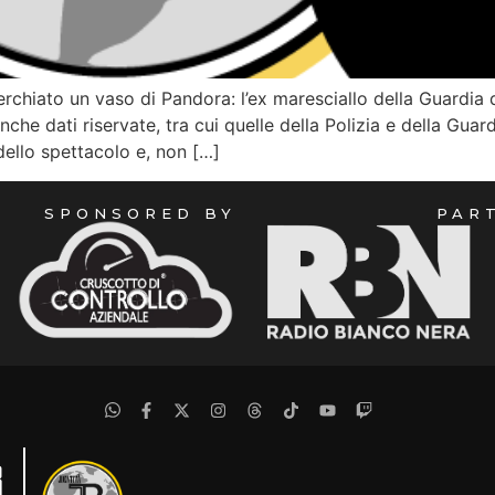
erchiato un vaso di Pandora: l’ex maresciallo della Guardia
che dati riservate, tra cui quelle della Polizia e della Guard
dello spettacolo e, non […]
SPONSORED BY
PAR