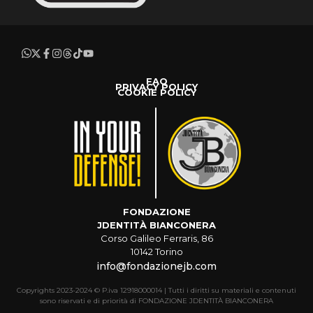
FAQ
PRIVACY POLICY
COOKIE POLICY
FONDAZIONE
JDENTITÀ BIANCONERA
Corso Galileo Ferraris, 86
10142 Torino
info@fondazionejb.com
Copyrights 2023-2024 © P.iva 12918000014 | Tutti i diritti su materiali e contenuti
sono riservati e di priorità di FONDAZIONE JDENTITÀ BIANCONERA