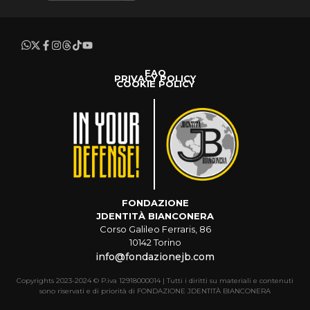
FAQ
PRIVACY POLICY
COOKIE POLICY
FONDAZIONE
JDENTITÀ BIANCONERA
Corso Galileo Ferraris, 86
10142 Torino
info@fondazionejb.com
Copyrights 2023-2024 © P.iva 12918000014 | Tutti i diritti su materiali e contenuti
sono riservati e di priorità di FONDAZIONE JDENTITÀ BIANCONERA