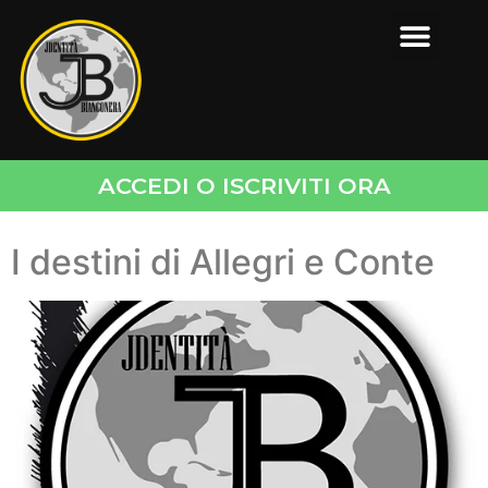
ACCEDI O ISCRIVITI ORA
I destini di Allegri e Conte