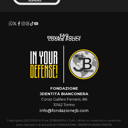
FAQ
PRIVACY POLICY
COOKIE POLICY
FONDAZIONE
JDENTITÀ BIANCONERA
Corso Galileo Ferraris, 86
10142 Torino
info@fondazionejb.com
Copyrights 2023-2024 © P.iva 12918000014 | Tutti i diritti su materiali e contenuti
sono riservati e di priorità di FONDAZIONE JDENTITÀ BIANCONERA