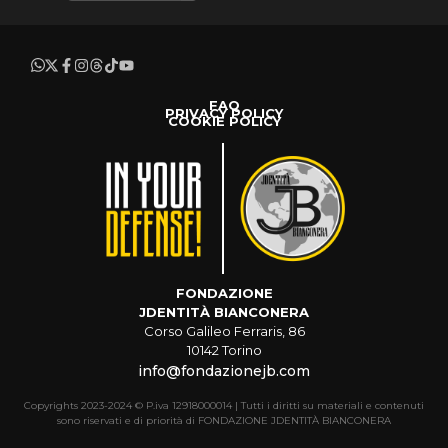
FAQ
PRIVACY POLICY
COOKIE POLICY
FONDAZIONE
JDENTITÀ BIANCONERA
Corso Galileo Ferraris, 86
10142 Torino
info@fondazionejb.com
Copyrights 2023-2024 © P.iva 12918000014 | Tutti i diritti su materiali e contenuti
sono riservati e di priorità di FONDAZIONE JDENTITÀ BIANCONERA