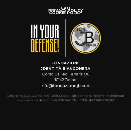
FAQ
PRIVACY POLICY
COOKIE POLICY
FONDAZIONE
JDENTITÀ BIANCONERA
Corso Galileo Ferraris, 86
10142 Torino
info@fondazionejb.com
Copyrights 2023-2024 © P.iva 12918000014 | Tutti i diritti su materiali e contenuti
sono riservati e di priorità di FONDAZIONE JDENTITÀ BIANCONERA