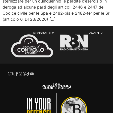
sterilizzare per un quinquennio le perdite d’esercizio in
deroga ad alcune parti degli articoli 2446 e 2447 del
Codice civile per le Spa e 2482-bis e 2482-ter per le Srl
(articolo 6, Dl 23/2020) […]
SPONSORED BY
PARTNER
FAQ
PRIVACY POLICY
COOKIE POLICY