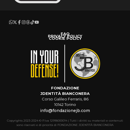
FAQ
PRIVACY POLICY
COOKIE POLICY
FONDAZIONE
JDENTITÀ BIANCONERA
Corso Galileo Ferraris, 86
10142 Torino
info@fondazionejb.com
Copyrights 2023-2024 © P.iva 12918000014 | Tutti i diritti su materiali e contenuti
sono riservati e di priorità di FONDAZIONE JDENTITÀ BIANCONERA