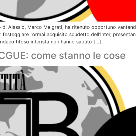
aco di Alassio, Marco Melgrati, ha ritenuto opportuno vantan
r festeggiare l’ormai acquisito scudetto dell’Inter, presentan
sindaco tifoso interista non hanno saputo […]
 CGUE: come stanno le cose