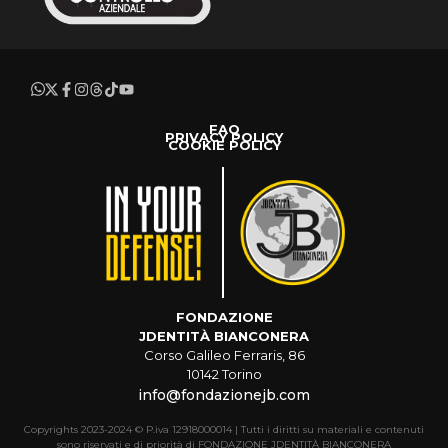
FAQ
PRIVACY POLICY
COOKIE POLICY
FONDAZIONE
JDENTITÀ BIANCONERA
Corso Galileo Ferraris, 86
10142 Torino
info@fondazionejb.com
Copyrights 2023-2024 © P.iva 12918000014 | Tutti i diritti su materiali e contenuti
sono riservati e di priorità di FONDAZIONE JDENTITÀ BIANCONERA