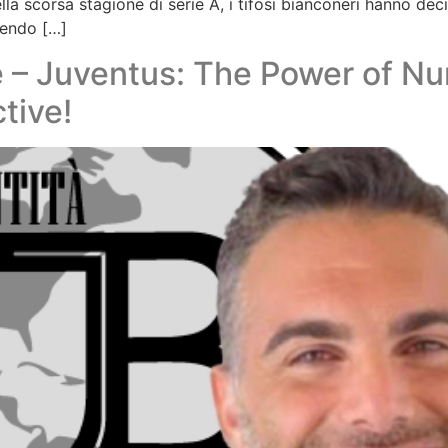
lla scorsa stagione di serie A, i tifosi bianconeri hanno dec
iendo […]
e – Juventus: The Power of N
tive!