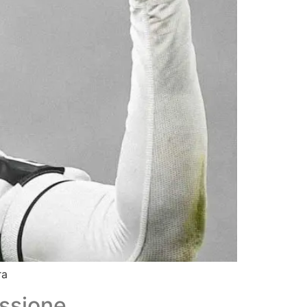
ra
essione