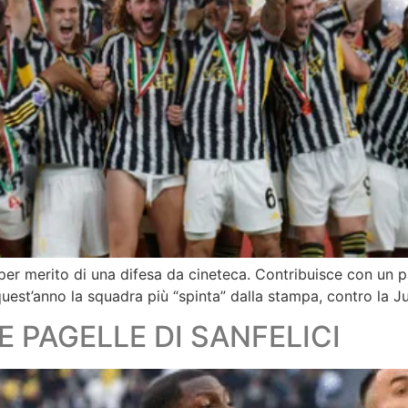
r merito di una difesa da cineteca. Contribuisce con un pai
quest’anno la squadra più “spinta” dalla stampa, contro la 
E PAGELLE DI SANFELICI