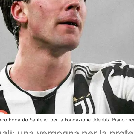
arco Edoardo Sanfelici per la Fondazione Jdentità Biancone
egali: una vergogna per la prof