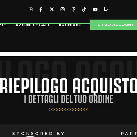
IL TUO ACCOUNT
ZIE
AZIONI LEGALI
ARCHIVIO
ILOGO ACQ
RIEPILOGO ACQUIST
I DETTAGLI DEL TUO ORDINE
SPONSORED BY
PAR