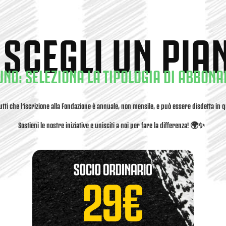
 SCEGLI UN PIA
UNO: SELEZIONA LA TIPOLOGIA DI ABBON
tti che l’iscrizione alla Fondazione è annuale, non mensile, e può essere disdetta in
Sostieni le nostre iniziative e unisciti a noi per fare la differenza! 🌍✨