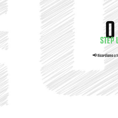
O
STEP 
📢 Ricordiamo a tu