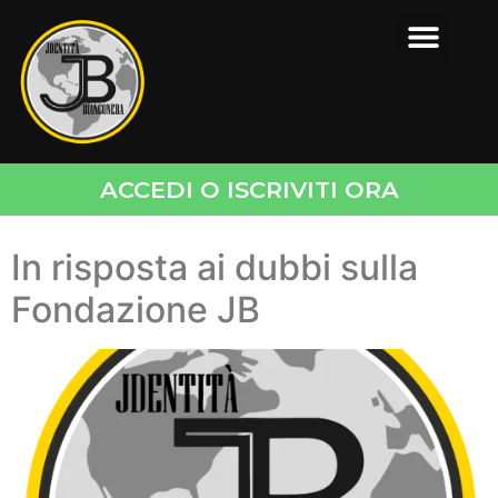
ACCEDI O ISCRIVITI ORA
In risposta ai dubbi sulla
Fondazione JB