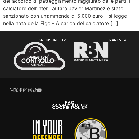
dell’accordo di patteggiamento raggiunto dalle parti, il
calciatore dell’Inter Lautaro Javier Martinez è stato
sanzionato con un’ammenda di 5.000 euro – si legge
nella nota della Figc – A carico del calciatore […]
SPONSORED BY
PARTNER
FAQ
PRIVACY POLICY
COOKIE POLICY