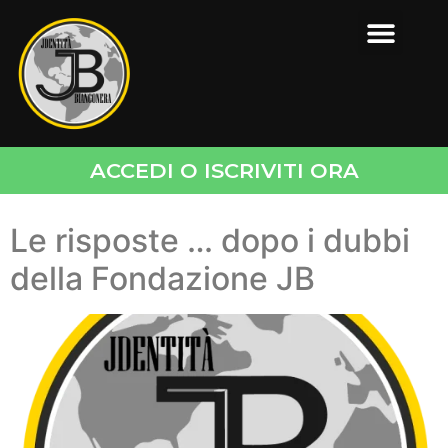
ACCEDI O ISCRIVITI ORA
Le risposte … dopo i dubbi
della Fondazione JB