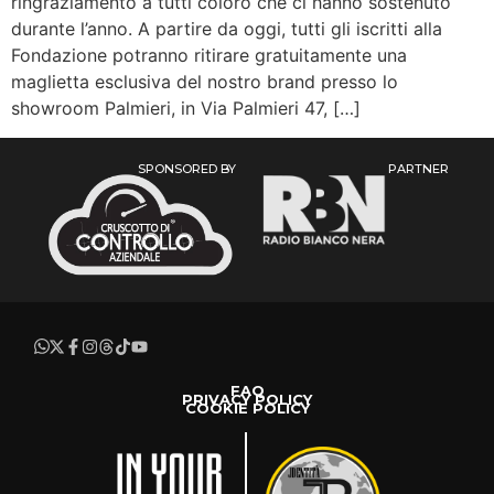
ringraziamento a tutti coloro che ci hanno sostenuto
durante l’anno. A partire da oggi, tutti gli iscritti alla
Fondazione potranno ritirare gratuitamente una
maglietta esclusiva del nostro brand presso lo
showroom Palmieri, in Via Palmieri 47, […]
SPONSORED BY
PARTNER
FAQ
PRIVACY POLICY
COOKIE POLICY