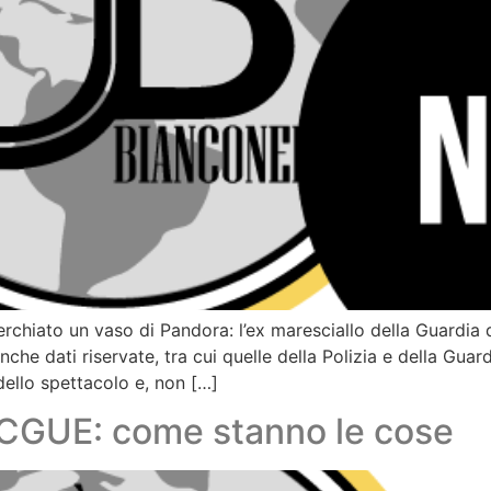
erchiato un vaso di Pandora: l’ex maresciallo della Guardia
che dati riservate, tra cui quelle della Polizia e della Guard
dello spettacolo e, non […]
 CGUE: come stanno le cose