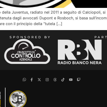
della Juventus, radiato nel 2011 a seguito di Calciopoli, si 
tenuta dagli avvocati Dupont e Rosboch, si basa sull’incompat
re con il principio della “tutela […]
SPONSORED BY
PAR